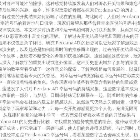
及对各种可能性的憧憬。这种感觉持续激发着人们对著名开奖结果和难忘
背后故事的兴趣。如今，许多彩票爱好者都在探索 Perdana 4D 的历史，
了解过去的开奖结果如何影响了现在的预期。与此同时，人们对 Perdana
D 幸运号码的着迷也与日俱增，玩家们希望从那些曾经带来喜悦的号码中
规律或灵感。本文将探讨历史和幸运号码如何将人们联系起来，从而加深
 4D 彩票游戏丰富文化的理解。 了解过去开奖结果的根源 回顾过去的开
结果不仅仅是为了怀旧。研究 Perdana 4D 的历史可以让玩家了解游戏是
何演变的，以及趋势是如何随着时间的推移而出现的。过去的开奖结果成
个个故事，反映着不断变化的希望和庆祝的时刻。通过回顾这些记录，玩
以深入了解数字的重复出现或意外惊喜。这种历史意识增加了参与的深度
简单的数字查看变成了一次有意义的探索，了解游戏是如何发展的，以及
何继续塑造着今天的兴奋感。 对幸运号码传统的着迷 幸运号码在彩票文
中一直扮演着特殊的角色。许多玩家相信某些数字蕴含着独特的能量或意
，这激发了人们对 Perdana 4D 幸运号码的持续兴趣。这些数字通常成为
人故事的一部分，与梦想、日期或特殊记忆联系在一起。随着时间的推移
享幸运号码会在社区内建立起情感联系。虽然运气仍然是关键因素，但幸
概念给了玩家希望和动力，让每一次开奖都感觉更加个人化，充满无限可
。 从规律和重复的故事中学习 一些彩票爱好者喜欢将当前的开奖结果与
erdana 4D 的历史进行比较，寻找重复的趋势或熟悉的组合。这种做法并
保证成功，但它增加了一层参与感，使人们的兴趣得以延续。与此同时，
们也经常追踪 Perdana 4D 幸运号码，看看某些数字是否会再次出现。历