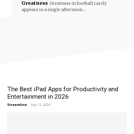
Greatness
Greatness in football rarely
appears in a single afternoon....
The Best iPad Apps for Productivity and
Entertainment in 2026
Streamline
-
July 15, 2026