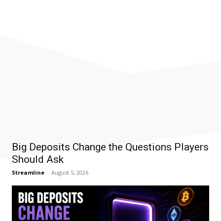
Big Deposits Change the Questions Players
Should Ask
Streamline
-
August 5, 2026