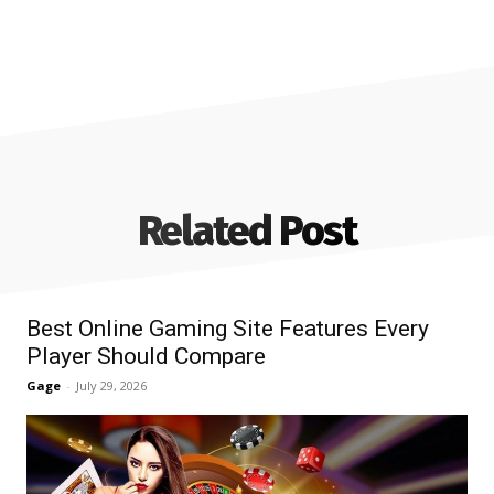
Related Post
Best Online Gaming Site Features Every
Player Should Compare
Gage
-
July 29, 2026