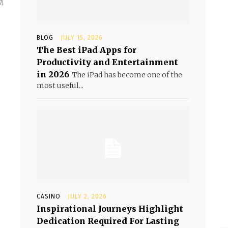
助
BLOG
JULY 15, 2026
The Best iPad Apps for
Productivity and Entertainment
in 2026
The iPad has become one of the
most useful...
CASINO
JULY 2, 2026
Inspirational Journeys Highlight
Dedication Required For Lasting