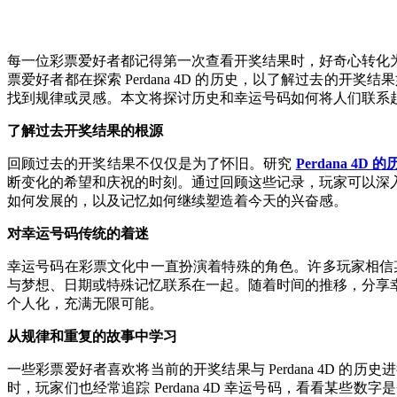
每一位彩票爱好者都记得第一次查看开奖结果时，好奇心转化
票爱好者都在探索 Perdana 4D 的历史，以了解过去的开
找到规律或灵感。本文将探讨历史和幸运号码如何将人们联系起
了解过去开奖结果的根源
回顾过去的开奖结果不仅仅是为了怀旧。研究
Perdana 4D 
断变化的希望和庆祝的时刻。通过回顾这些记录，玩家可以深
如何发展的，以及记忆如何继续塑造着今天的兴奋感。
对幸运号码传统的着迷
幸运号码在彩票文化中一直扮演着特殊的角色。许多玩家相信某些
与梦想、日期或特殊记忆联系在一起。随着时间的推移，分享
个人化，充满无限可能。
从规律和重复的故事中学习
一些彩票爱好者喜欢将当前的开奖结果与 Perdana 4D
时，玩家们也经常追踪 Perdana 4D 幸运号码，看看