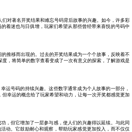
人们对著名开奖结果和难忘号码背后故事的兴趣。如今，许多彩
 幸运号码的着迷也与日俱增，玩家们希望从那些曾经带来喜悦的号码中
间的推移而出现的。过去的开奖结果成为一个个故事，反映着不
深度，将简单的数字查看变成了一次有意义的探索，了解游戏是
4D 幸运号码的持续兴趣。这些数字通常成为个人故事的一部分，
，但幸运的概念给了玩家希望和动力，让每一次开奖都感觉更加
保证成功，但它增加了一层参与感，使人们的兴趣得以延续。与此同
熟虑的活动。它鼓励耐心和观察，帮助玩家感觉更加投入，而不仅仅