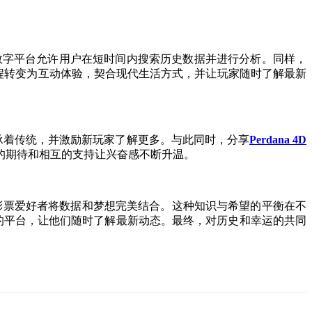
易。数字平台允许用户在短时间内搜索历史数据并进行分析。同样，
的过程转变为互动体验，契合现代生活方式，并让玩家随时了解最新
传承着传统，并激励新玩家了解更多。与此同时，分享
Perdana 4D
的期待和相互的支持让兴奋感不断升温。
号码，彩票爱好者将数据和梦想完美结合。这种知识与希望的平衡在不
的平台，让他们随时了解最新动态。最终，对历史和幸运的共同