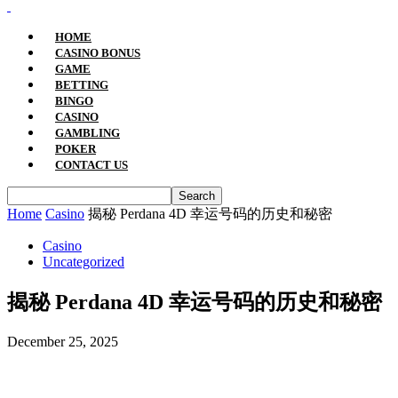
HOME
CASINO BONUS
GAME
BETTING
BINGO
CASINO
GAMBLING
POKER
CONTACT US
Home
Casino
揭秘 Perdana 4D 幸运号码的历史和秘密
Casino
Uncategorized
揭秘 Perdana 4D 幸运号码的历史和秘密
December 25, 2025